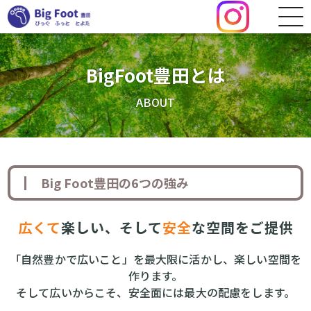
BigFoot豊田とは
ABOUT
Big Foot豊田の6つの強み
広くて
楽しい、そして
安全
な
空間をご提供
「自然豊かで広いこと」を最大限に活かし、楽しい空間を
作ります。
そして広いからこそ、安全面には最大の配慮をします。