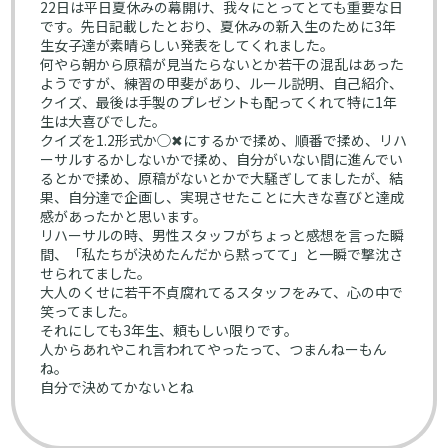
22日は平日夏休みの幕開け、我々にとってとても重要な日
です。先日記載したとおり、夏休みの新入生のために3年
生女子達が素晴らしい発表をしてくれました。
何やら朝から原稿が見当たらないとか若干の混乱はあった
ようですが、練習の甲斐があり、ルール説明、自己紹介、
クイズ、最後は手製のプレゼントも配ってくれて特に1年
生は大喜びでした。
クイズを1.2形式か◯✖︎にするかで揉め、順番で揉め、リハ
ーサルするかしないかで揉め、自分がいない間に進んでい
るとかで揉め、原稿がないとかで大騒ぎしてましたが、結
果、自分達で企画し、実現させたことに大きな喜びと達成
感があったかと思います。
リハーサルの時、男性スタッフがちょっと感想を言った瞬
間、「私たちが決めたんだから黙ってて」と一瞬で撃沈さ
せられてました。
大人のくせに若干不貞腐れてるスタッフをみて、心の中で
笑ってました。
それにしても3年生、頼もしい限りです。
人からあれやこれ言われてやったって、つまんねーもん
ね。
自分で決めてかないとね