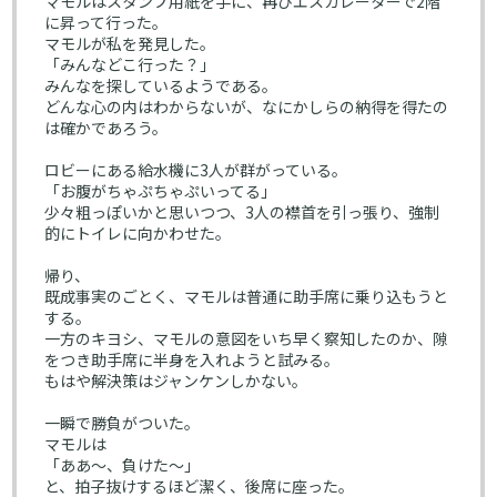
マモルはスタンプ用紙を手に、再びエスカレーターで2階
に昇って行った。
マモルが私を発見した。
「みんなどこ行った？」
みんなを探しているようである。
どんな心の内はわからないが、なにかしらの納得を得たの
は確かであろう。
ロビーにある給水機に3人が群がっている。
「お腹がちゃぷちゃぷいってる」
少々粗っぽいかと思いつつ、3人の襟首を引っ張り、強制
的にトイレに向かわせた。
帰り、
既成事実のごとく、マモルは普通に助手席に乗り込もうと
する。
一方のキヨシ、マモルの意図をいち早く察知したのか、隙
をつき助手席に半身を入れようと試みる。
もはや解決策はジャンケンしかない。
一瞬で勝負がついた。
マモルは
「ああ～、負けた～」
と、拍子抜けするほど潔く、後席に座った。