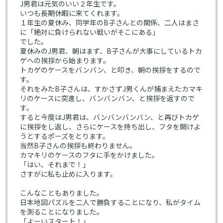
J男君は元気のいい２年生です。
いつも長期休暇に来てくれます。
１年生の夏休み、同学年のB子さんとの関係、二人はまさ
に「絶対に負けられない戦いがそこにある」
でした。
夏休みのJ男君、朝はまず、B子さんが大事にしているトカ
ゲへの挨拶から始まります。
トカゲのケースをバンバン、と叩き、朝の挨拶をするので
す。
それをみたB子さんは、すかさずJ男くんが捕まえたカマキ
リのケースに突進し、バンバンバン、と挨拶を返すので
す。
すると今度はJ男君は、バンバンバンバン、と再びトカゲ
に挨拶をし返し、さらにケースを持ち出し、フタを開けよ
うとするポーズをとります。
当然B子さんの挨拶も終わりません。
カマキリのケースのフタに手をかけました。
「はい、それまで！」
さすがに私も止めに入ります。
こんなこともありました。
日本地図パズルを二人で勝負することになり、私がタイム
を測ることになりました。
「よーいスタート！」