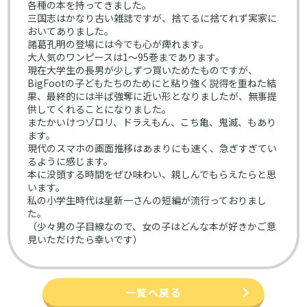
各種の本を持ってきました。
三国志はかなり古い雑誌ですが、捨てるに捨てれず実家に
おいてありました。
諸葛孔明の登場には今でも心が痺れます。
大人気のワンピースは1～95巻まであります。
現在大学生の長男が少しずつ買いためたものですが、
BigFootの子どもたちのためにと粘り強く説得を重ねた結
果、最終的には半ば強奪に近い形となりましたが、無事提
供してくれることになりました。
またかいけつゾロリ、ドラえもん、こち亀、鬼滅、もあり
ます。
現代のスマホの画面推移はあまりにも速く、急ぎすぎてい
るように感じます。
本に没頭する時間をぜひ味わい、親しんでもらえたらと思
います。
私の小学生時代は星新一さんの短編が流行っておりまし
た。
（少々男の子目線なので、女の子はどんな本が好きかご意
見いただけたら幸いです）
一覧へ戻る