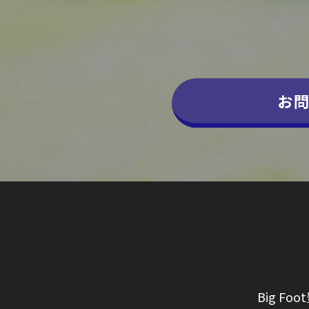
お
Big Fo